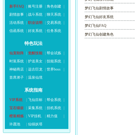
新手FAQ
|
账号注册
|
角色创建
|
梦幻飞仙剧情故事
剧情故事
|
战斗系统
|
聊天系统
|
梦幻飞仙好友系统
活动系统
|
职业说明
|
交易系统
|
梦幻飞仙FAQ
信函系统
|
好友系统
|
任务系统
梦幻飞仙创建角色
特色玩法
仙宠助阵
|
觉醒技能
|
帮会试炼
|
时装系统
|
护送美女
|
技能系统
|
神秘商店
|
远古巨龙
|
世界boss
|
首席弟子
|
温泉仙境
系统指南
VIP系统
|
飞仙目标
|
帮会系统
|
宝石镶嵌
|
采集系统
|
挂机系统
|
橙装精炼
|
VIP挂机
|
精力值
|
许愿池
|
仙镇妖塔