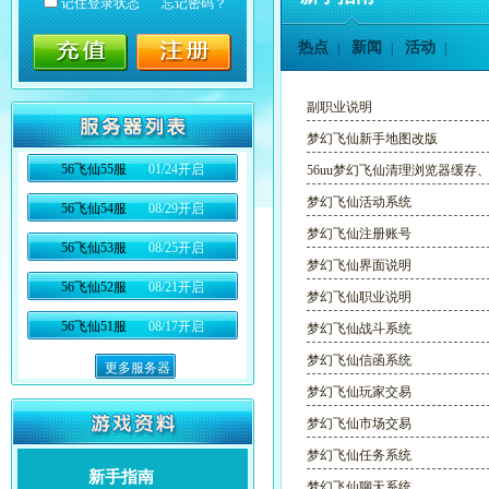
记住登录状态
忘记密码？
热点
新闻
活动
|
|
|
副职业说明
梦幻飞仙新手地图改版
56飞仙55服
01/24开启
56uu梦幻飞仙清理浏览器缓存、f
梦幻飞仙活动系统
56飞仙54服
08/29开启
梦幻飞仙注册账号
56飞仙53服
08/25开启
梦幻飞仙界面说明
56飞仙52服
08/21开启
梦幻飞仙职业说明
56飞仙51服
08/17开启
梦幻飞仙战斗系统
梦幻飞仙信函系统
更多服务器
梦幻飞仙玩家交易
梦幻飞仙市场交易
梦幻飞仙任务系统
新手指南
梦幻飞仙聊天系统