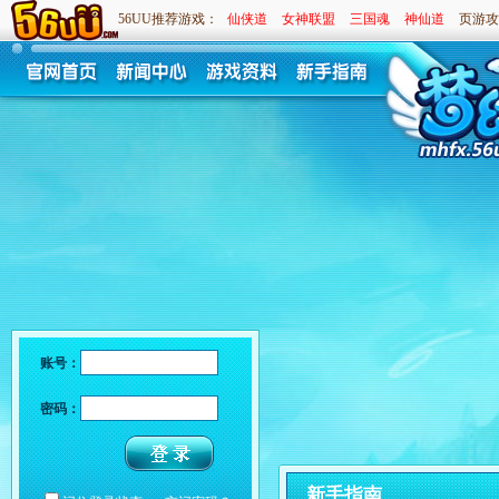
56UU推荐游戏：
仙侠道
女神联盟
三国魂
神仙道
页游攻
账号：
密码：
新手指南