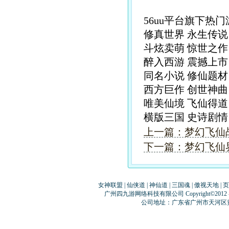
56uu平台旗下热
修真世界 永生传说
斗炫卖萌 惊世之作
醉入西游 震撼上市
同名小说 修仙题材
西方巨作 创世神曲
唯美仙境 飞仙得道
横版三国 史诗剧
上一篇：梦幻飞仙
下一篇：梦幻飞仙
女神联盟
|
仙侠道
|
神仙道
|
三国魂
|
傲视天地
|
页
广州四九游网络科技有限公司 Copyright©2012
公司地址：广东省广州市天河区黄