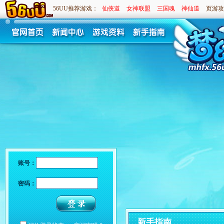
56UU推荐游戏：
仙侠道
女神联盟
三国魂
神仙道
页游攻
账号：
密码：
新手指南