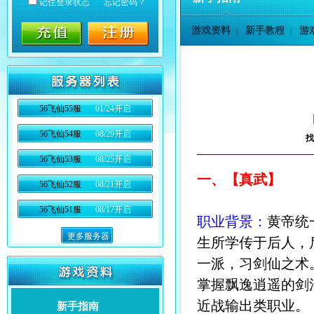
记住登录状态
忘记密码？
游戏资料
新手教程
游
|
|
56飞仙55服
01/24开启
56飞仙54服
08/29开启
找
56飞仙53服
08/25开启
一、【真武】
56飞仙52服
08/21开启
56飞仙51服
08/17开启
职业背景：
黄帝统
更多服务器
生所学传于后人，
一派，习剑仙之术
掌握飘逸逍遥的剑
近战输出类职业。
新手指南