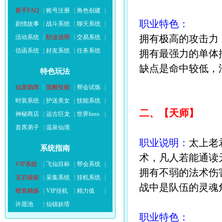
新手FAQ
|
账号注册
|
角色创建
|
职业特色：
剧情故事
|
战斗系统
|
聊天系统
|
拥有极高的攻击力
活动系统
|
职业说明
|
交易系统
|
信函系统
|
好友系统
|
任务系统
拥有最强力的单体
缺点是命中较低，
特色玩法
仙宠助阵
|
觉醒技能
|
帮会试炼
|
时装系统
|
护送美女
|
技能系统
|
二、【天师】
神秘商店
|
远古巨龙
|
世界boss
|
首席弟子
|
温泉仙境
职业说明：
太上老
系统指南
术，凡人若能通读
VIP系统
|
飞仙目标
|
帮会系统
|
拥有不弱的法术伤
宝石镶嵌
|
采集系统
|
挂机系统
|
战中是队伍的灵魂
橙装精炼
|
VIP挂机
|
精力值
|
许愿池
|
仙镇妖塔
职业特色：