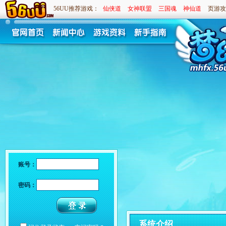
56UU推荐游戏：
仙侠道
女神联盟
三国魂
神仙道
页游攻
账号：
密码：
系统介绍