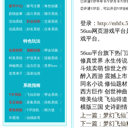
①开通VIP半年卡/VIP月卡/VI
新手FAQ
|
账号注册
|
角色创建
|
②开通VIP后，可以开启VIP
剧情故事
|
战斗系统
|
聊天系统
|
活动系统
|
职业说明
|
交易系统
|
登录：
http://mhfx.
信函系统
|
好友系统
|
任务系统
56uu网页游戏
戏平台。
特色玩法
仙宠助阵
|
觉醒技能
|
帮会试炼
|
56uu平台旗下热
时装系统
|
护送美女
|
技能系统
|
修真世界 永生传说
神秘商店
|
远古巨龙
|
世界boss
|
斗炫卖萌 惊世之作
首席弟子
|
温泉仙境
醉入西游 震撼上市
同名小说 修仙题材
系统指南
西方巨作 创世神曲
VIP系统
|
飞仙目标
|
帮会系统
|
唯美仙境 飞仙得道
宝石镶嵌
|
采集系统
|
挂机系统
|
横版三国 史诗剧
橙装精炼
|
VIP挂机
|
精力值
|
上一篇：梦幻飞仙
许愿池
|
仙镇妖塔
下一篇：梦幻飞仙