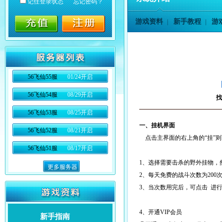
记住登录状态
忘记密码？
游戏资料
新手教程
游
|
|
56飞仙55服
01/24开启
56飞仙54服
08/29开启
找
56飞仙53服
08/25开启
一、挂机界面
56飞仙52服
08/21开启
点击主界面的右上角的“挂”则
56飞仙51服
08/17开启
1、选择需要击杀的野外挂物，
更多服务器
2、每天免费的战斗次数为200
3、当次数用完后，可点击
进行
4、开通VIP会员
新手指南