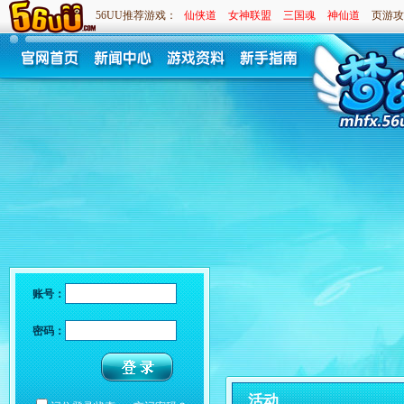
56UU推荐游戏：
仙侠道
女神联盟
三国魂
神仙道
页游攻
账号：
密码：
活动