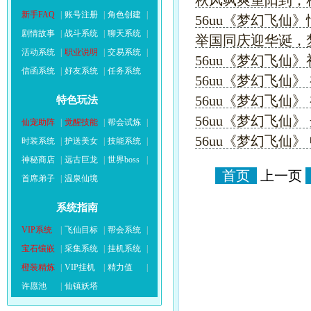
秋风飒爽重阳到，
新手FAQ
|
账号注册
|
角色创建
|
56uu《梦幻飞仙
剧情故事
|
战斗系统
|
聊天系统
|
举国同庆迎华诞，
活动系统
|
职业说明
|
交易系统
|
56uu《梦幻飞仙
信函系统
|
好友系统
|
任务系统
56uu《梦幻飞仙
56uu《梦幻飞仙
特色玩法
56uu《梦幻飞仙
仙宠助阵
|
觉醒技能
|
帮会试炼
|
56uu《梦幻飞仙
时装系统
|
护送美女
|
技能系统
|
神秘商店
|
远古巨龙
|
世界boss
|
首页
上一页
首席弟子
|
温泉仙境
系统指南
VIP系统
|
飞仙目标
|
帮会系统
|
宝石镶嵌
|
采集系统
|
挂机系统
|
橙装精炼
|
VIP挂机
|
精力值
|
许愿池
|
仙镇妖塔