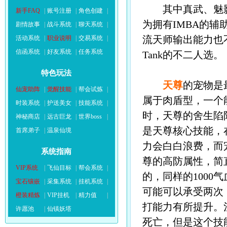
其中真武、魅影、
新手FAQ
|
账号注册
|
角色创建
|
为拥有IMBA的
剧情故事
|
战斗系统
|
聊天系统
|
流天师输出能力也
活动系统
|
职业说明
|
交易系统
|
信函系统
|
好友系统
|
任务系统
Tank的不二人选。
特色玩法
天尊
的宠物是
仙宠助阵
|
觉醒技能
|
帮会试炼
|
属于肉盾型，一个
时装系统
|
护送美女
|
技能系统
|
时，天尊的舍生陷
神秘商店
|
远古巨龙
|
世界boss
|
是天尊核心技能，
首席弟子
|
温泉仙境
力会白白浪费，而
系统指南
尊的高防属性，简
VIP系统
|
飞仙目标
|
帮会系统
|
的，同样的100
宝石镶嵌
|
采集系统
|
挂机系统
|
可能可以承受两次
橙装精炼
|
VIP挂机
|
精力值
|
打能力有所提升。
许愿池
|
仙镇妖塔
死亡，但是这个技