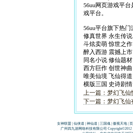
56uu网页游戏
戏平台。
56uu平台旗下热
修真世界 永生传说
斗炫卖萌 惊世之作
醉入西游 震撼上市
同名小说 修仙题材
西方巨作 创世神曲
唯美仙境 飞仙得道
横版三国 史诗剧
上一篇：梦幻飞仙
下一篇：梦幻飞仙
女神联盟
|
仙侠道
|
神仙道
|
三国魂
|
傲视天地
|
页
广州四九游网络科技有限公司 Copyright©2012