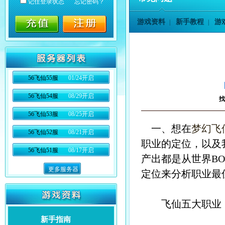
记住登录状态
忘记密码？
游戏资料
新手教程
游
|
|
56飞仙55服
01/24开启
56飞仙54服
08/29开启
找
56飞仙53服
08/25开启
一、想在
梦幻飞
56飞仙52服
08/21开启
职业的定位，以及
56飞仙51服
08/17开启
产出都是从世界BO
更多服务器
定位来分析职业最
飞仙五大职业：
新手指南