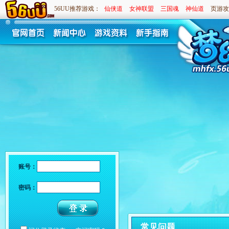
56UU推荐游戏：
仙侠道
女神联盟
三国魂
神仙道
页游攻
账号：
密码：
常见问题