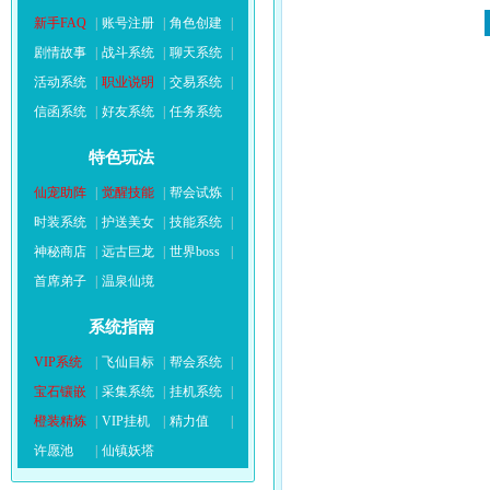
新手FAQ
|
账号注册
|
角色创建
|
剧情故事
|
战斗系统
|
聊天系统
|
活动系统
|
职业说明
|
交易系统
|
信函系统
|
好友系统
|
任务系统
特色玩法
仙宠助阵
|
觉醒技能
|
帮会试炼
|
时装系统
|
护送美女
|
技能系统
|
神秘商店
|
远古巨龙
|
世界boss
|
首席弟子
|
温泉仙境
系统指南
VIP系统
|
飞仙目标
|
帮会系统
|
宝石镶嵌
|
采集系统
|
挂机系统
|
橙装精炼
|
VIP挂机
|
精力值
|
许愿池
|
仙镇妖塔