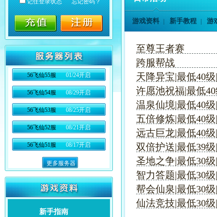
记住登录状态
忘记密码？
游戏资料
新手教程
游
|
|
至尊王者赛
跨服帮战
天降异宝|最低40级|每天
56飞仙55服
01/24开启
许愿池祝福|最低40级
56飞仙54服
08/29开启
温泉仙境|最低40级|每天1
56飞仙53服
08/25开启
五倍修炼|最低40级
56飞仙52服
08/21开启
远古巨龙|最低40级|每天
56飞仙51服
08/17开启
双倍护送|最低39级|每天
圣地之争|最低30级|
更多服务器
智力答题|最低30级|周
帮会仙泉|最低30级|每天
仙法竞技|最低30级|
新手指南