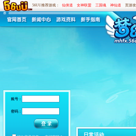
56UU推荐游戏：
仙侠道
女神联盟
三国魂
神仙道
页游攻
账号：
密码：
日常活动